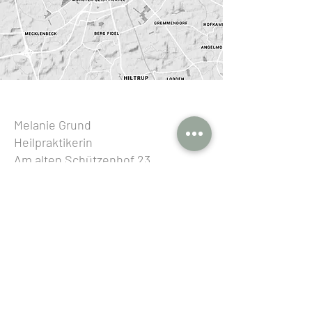
Melanie Grund
Heilpraktikerin
Am alten Schützenhof 23
48153 Münster
Tel.
0172 36 27 668
Mail infos@von-grund-auf.com