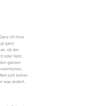
ingt ganz 
an, ob der 
t oder liebt. 
 den ganzen 
nventionen, 
r was ändert, 