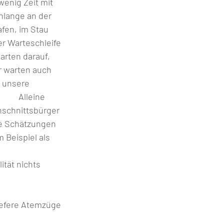
wenig Zeit mit 
hlange an der 
fen, im Stau 
er Warteschleife 
arten darauf, 
r warten auch 
 unsere 
         Alleine 
hschnittsbürger 
e Schätzungen 
 Beispiel als 
 
tät nichts 
       
iefere Atemzüge 