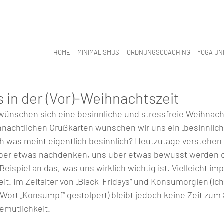
HOME
MINIMALISMUS
ORDNUNGSCOACHING
YOGA UN
 in der (Vor)-Weihnachtszeit
wünschen sich eine besinnliche und stressfreie Weihnacht
nachtlichen Grußkarten wünschen wir uns ein „besinnlich
 was meint eigentlich besinnlich? Heutzutage verstehen w
über etwas nachdenken, uns über etwas bewusst werden o
ispiel an das, was uns wirklich wichtig ist. Vielleicht impl
. Im Zeitalter von „Black-Fridays“ und Konsumorgien (ich 
Wort „Konsumpf“ gestolpert) bleibt jedoch keine Zeit zum 
ütlichkeit.          