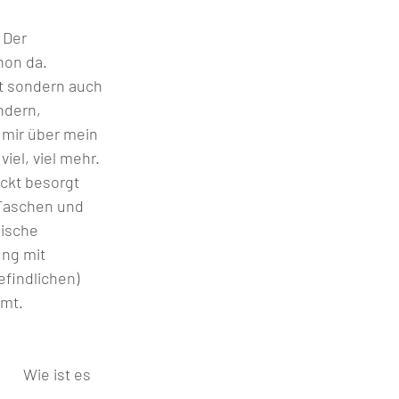
     Der 
hon da. 
t sondern auch 
ndern, 
 mir über mein 
el, viel mehr. 
ckt besorgt 
Taschen und 
ische 
ng mit 
efindlichen) 
mt.  
 es 