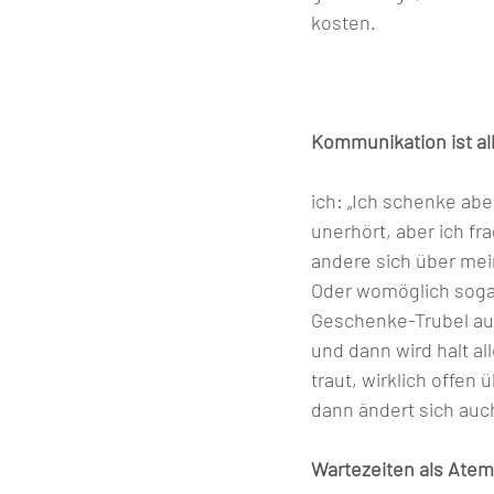
kosten.
Kommunikation ist al
                                             
ich: „Ich schenke aber g
unerhört, aber ich f
andere sich über mein
Oder womöglich sogar
Geschenke-Trubel au
und dann wird halt alles so 	gemacht, wie es schon immer gemacht wurde
traut, wirklich offe
dann ändert sich auch
Wartezeiten als Ate