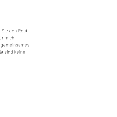
 Sie den Rest 
ür mich 
in gemeinsames 
t sind keine 