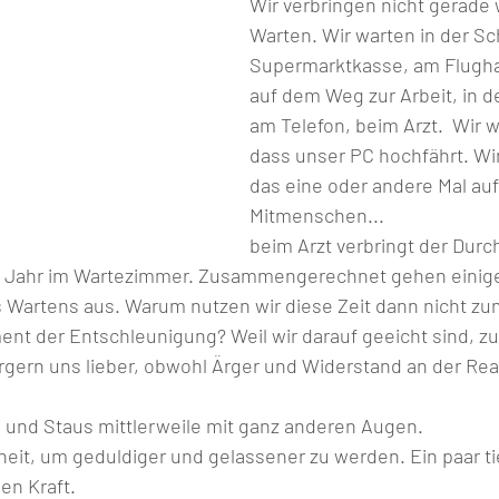
Wir verbringen nicht gerade 
Warten. Wir warten in der Sc
Supermarktkasse, am Flugha
auf dem Weg zur Arbeit, in d
am Telefon, beim Arzt.  Wir w
dass unser PC hochfährt. Wi
das eine oder andere Mal auf
Mitmenschen...                          
beim Arzt verbringt der Durc
o  Jahr im Wartezimmer. Zusammengerechnet gehen einig
 Wartens aus. Warum nutzen wir diese Zeit dann nicht zum
t der Entschleunigung? Weil wir darauf geeicht sind, zu
gern uns lieber, obwohl Ärger und Widerstand an der Reali
 Staus mittlerweile mit ganz anderen Augen.                      
heit, um geduldiger und gelassener zu werden. Ein paar t
aft.                