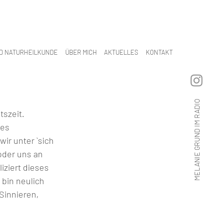
D NATURHEILKUNDE
ÜBER MICH
AKTUELLES
KONTAKT
MELANIE GRUND IM RADIO
szeit.  
es 
ir unter `sich 
der uns an 
iziert dieses 
bin neulich 
Sinnieren, 