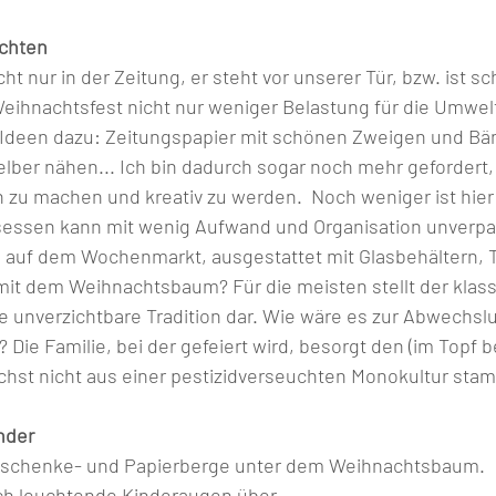
chten
                                                                                                 
t nur in der Zeitung, er steht vor unserer Tür, bzw. ist sc
Weihnachtsfest nicht nur weniger Belastung für die Umwel
. Ideen dazu: Zeitungspapier mit schönen Zweigen und Bä
elber nähen... Ich bin dadurch sogar noch mehr gefordert,
u machen und kreativ zu werden.  Noch weniger ist hier vi
essen kann mit wenig Aufwand und Organisation unverpa
 auf dem Wochenmarkt, ausgestattet mit Glasbehältern, 
mit dem Weihnachtsbaum? Für die meisten stellt der klass
unverzichtbare Tradition dar. Wie wäre es zur Abwechslu
 Die Familie, bei der gefeiert wird, besorgt den (im Topf b
der 	möglichst nicht aus einer pestizidverseuchten Monokultur stam
nder 
henke- und Papierberge unter dem Weihnachtsbaum.        	Wie ist
doch schön, wenn sich leuchtende Kinderaugen über 	