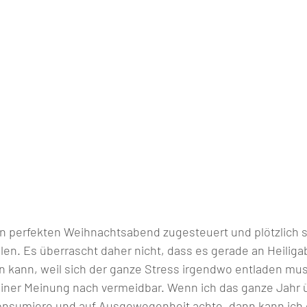
n perfekten Weihnachtsabend zugesteuert und plötzlich so
llen. Es überrascht daher nicht, dass es gerade an Heiliga
kann, weil sich der ganze Stress irgendwo entladen muss
iner Meinung nach vermeidbar. Wenn ich das ganze Jahr 
onsumiere und auf Ausgewogenheit achte, dann kann ich 