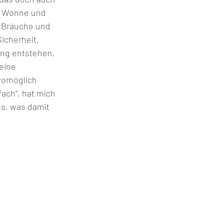
d Wonne und 
  Bräuche und 
icherheit. 
ng entstehen, 
eine 
womöglich 
fach“, hat mich 
s, was damit 