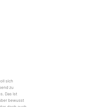
ll sich 
bend zu 
. Das ist 
über bewusst 
das doch auch 