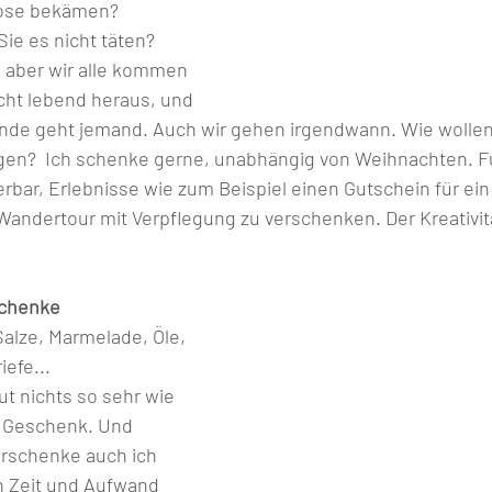
e bekämen?          
 es nicht täten?          
t, aber wir alle kommen 
ht lebend heraus, und 
nde geht jemand. Auch wir gehen irgendwann. Wie wollen
gen?  Ich schenke gerne, unabhängig von Weihnachten. F
erbar, Erlebnisse wie zum Beispiel einen Gutschein für e
Wandertour mit Verpflegung zu verschenken. Der Kreativitä
                                                                                      
alze, Marmelade, Öle, 
                          
ut nichts so sehr wie 
 Geschenk. Und 
schenke auch ich 
h Zeit und Aufwand 