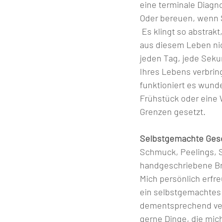
eine terminale Diagnos
Oder bereuen, wenn Sie
 Es klingt so abstrak
aus diesem Leben nic
jeden Tag, jede Seku
Ihres Lebens verbrin
funktioniert es wund
Frühstück oder eine 
Grenzen gesetzt. 
Selbstgemachte Geschenke        
Schmuck, Peelings, S
handgeschriebene Briefe... 
Mich persönlich erfre
ein selbstgemachtes
dementsprechend ver
gerne Dinge, die mic