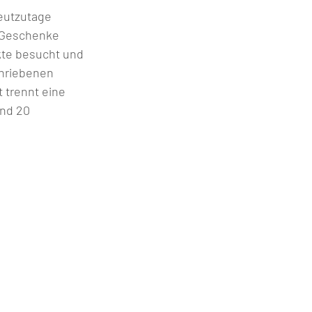
eutzutage 
 Geschenke 
te besucht und 
hriebenen 
 trennt eine 
nd 20 