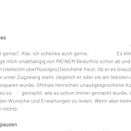
les
                                                                                                            Ganz oft höre 
erne!“. Klar, ich schenke auch gerne.                        Es kl
rage mich unabhängig von MEINEM Bedürfnis schon ab und 
 (vielleicht überflüssiges) Geschenk freut. Ob er es brauch
 unter Zugzwang steht, obgleich er oder sie am liebsten
ssparen würde. Oftmals herrschen unausgesprochene Ko
. Weil sich keiner 
n über Wünsche und Erwartungen zu reden. Wenn aber keine
 nichts. 
mpausen