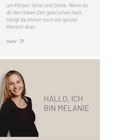
um Körper, Geist und Seele. Wenn du
dir den linken Zeh gebrochen hast,
hängt da immer noch ein ganzer
Mensch dran.
mehr
HALLO, ICH
BIN MELANIE