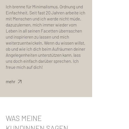
Ich brenne für Minimalismus, Ordnung und
Einfachheit. Seit fast 20 Jahren arbeite ich
mit Menschen und ich werde nicht müde,
dazuzulernen, mich immer wieder vom
Leben in all seinen Facetten überraschen
und inspirieren zu lassen und mich
weiterzuentwickeln. Wenn du wissen willst,
ob und wie ich dich beim Aufräumen deiner
Angelegenheiten unterstützen kann, lass
uns doch einfach darüber sprechen. Ich
freue mich auf dich!
mehr
WAS MEINE
KUNDINNEN SAGEN